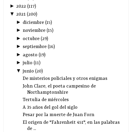
►
2022
(
117
)
▼
2021
(
200
)
►
diciembre
(
15
)
►
noviembre
(
15
)
►
octubre
(
29
)
►
septiembre
(
16
)
►
agosto
(
19
)
►
julio
(
11
)
▼
junio
(
20
)
De misterios policiales y otros enigmas
John Clare, el poeta campesino de
Northamptonshire
Tertulia de miércoles
A 35 años del gol del siglo
Pesar por la muerte de Juan Forn
El origen de "Fahrenheit 451", en las palabras
de ...