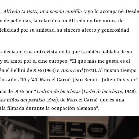
l,
Alfredo Li Gotti, una pasión cinéfila
, y yo lo acompañé. Desde
 de películas, la relación con Alfredo no fue nunca de
felicidad por su amistad, su sincero afecto y generosidad
s decía en una entrevista
en la que también hablaba de su
 y su amor por el cine europeo: "El que más me gusta es el
n el Fellini de
8 ½
(1963) o
Amarcord
(1973). Al mismo tiempo
s años ’30 y ’40: Marcel Carné, Jean Renoir, Julien Duvivier"
emás de
8 ½
por "
Ladrón de bicicletas
(
Ladri di biciclette
, 1948),
Los niños del paraíso
, 1945), de Marcel Carné, que es una
cula filmada durante la ocupación alemana".