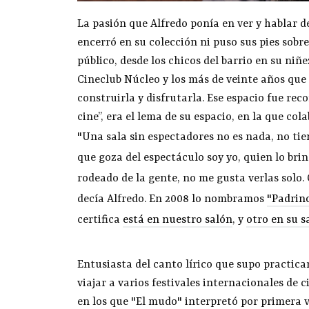
La pasión que Alfredo ponía en ver y hablar 
encerró en su colección ni puso sus pies sobr
público, desde los chicos del barrio en su ni
Cineclub Núcleo y los más de veinte años que 
construirla y disfrutarla. Ese espacio fue rec
cine”, era el lema de su espacio, en la que co
"Una sala sin espectadores no es nada, no tie
que goza del espectáculo soy yo, quien lo brin
rodeado de la gente, no me gusta verlas solo. C
decía Alfredo. En 2008 lo nombramos
"Padrino
certifica
está en nuestro salón
, y
otro en su s
Entusiasta del canto lírico que supo practicar
viajar a varios festivales internacionales de 
en los que "El mudo" interpretó por primera v