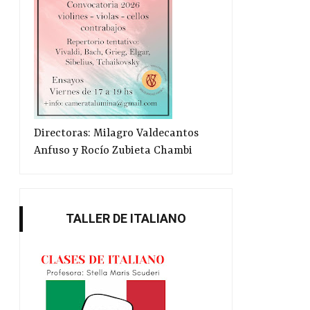
Directoras: Milagro Valdecantos
Anfuso y Rocío Zubieta Chambi
TALLER DE ITALIANO
Discurso del Dr. Alfredo L.
Homenaje al Papa Fran