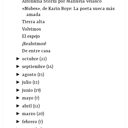
Alfonsina Storni por Manuela Velasco
«Nubes», de Karin Boye: La poeta sueca más
amada
Tierra alta
Volvimos
El espejo
¡Reabrimos!
De entre casa
►
octubre
(
21
)
►
septiembre
(
14
)
►
agosto
(
15
)
►
julio
(
11
)
►
junio
(
19
)
►
mayo
(
7
)
►
abril
(
12
)
►
marzo
(
20
)
►
febrero
(
7
)