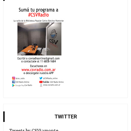
TWITTER
Tweets by CSViamonte