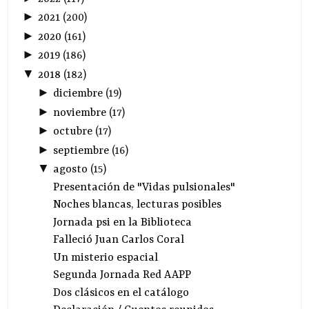
►
2021
(
200
)
►
2020
(
161
)
►
2019
(
186
)
▼
2018
(
182
)
►
diciembre
(
19
)
►
noviembre
(
17
)
►
octubre
(
17
)
►
septiembre
(
16
)
▼
agosto
(
15
)
Presentación de "Vidas pulsionales"
Noches blancas, lecturas posibles
Jornada psi en la Biblioteca
Falleció Juan Carlos Coral
Un misterio espacial
Segunda Jornada Red AAPP
Dos clásicos en el catálogo