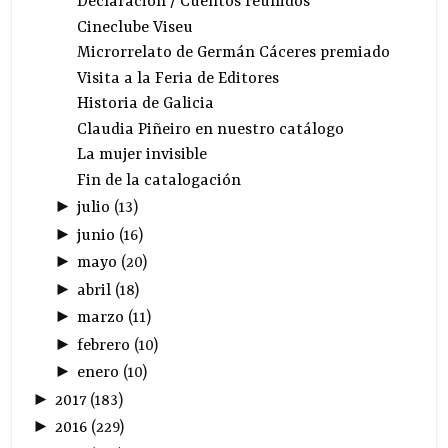
Declaración / Cuentos reunidos
Cineclube Viseu
Microrrelato de Germán Cáceres premiado
Visita a la Feria de Editores
Historia de Galicia
Claudia Piñeiro en nuestro catálogo
La mujer invisible
Fin de la catalogación
►
julio
(
13
)
►
junio
(
16
)
►
mayo
(
20
)
►
abril
(
18
)
►
marzo
(
11
)
►
febrero
(
10
)
►
enero
(
10
)
►
2017
(
183
)
►
2016
(
229
)