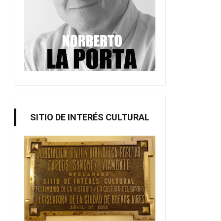
Se estrena "Continuará"
Día mundial del patr
SITIO DE INTERÉS CULTURAL
audiovis...