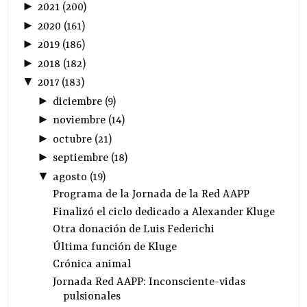
►
2021
(
200
)
►
2020
(
161
)
►
2019
(
186
)
►
2018
(
182
)
▼
2017
(
183
)
►
diciembre
(
9
)
►
noviembre
(
14
)
►
octubre
(
21
)
►
septiembre
(
18
)
▼
agosto
(
19
)
Programa de la Jornada de la Red AAPP
Finalizó el ciclo dedicado a Alexander Kluge
Otra donación de Luis Federichi
Última función de Kluge
Crónica animal
Jornada Red AAPP: Inconsciente-vidas
pulsionales