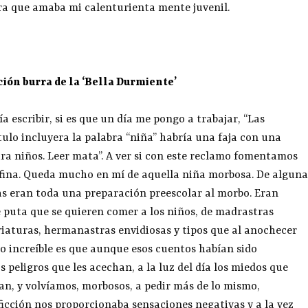
bra que amaba mi calenturienta mente juvenil.
ión burra de la ‘Bella Durmiente’
 escribir, si es que un día me pongo a trabajar, “Las
ulo incluyera la palabra “niña” habría una faja con una
ra niños. Leer mata”. A ver si con este reclamo fomentamos
l fina. Queda mucho en mí de aquella niña morbosa. De alguna
as eran toda una preparación preescolar al morbo. Eran
e puta que se quieren comer a los niños, de madrastras
riaturas, hermanastras envidiosas y tipos que al anochecer
Lo increíble es que aunque esos cuentos habían sido
s peligros que les acechan, a la luz del día los miedos que
n, y volvíamos, morbosos, a pedir más de lo mismo,
icción nos proporcionaba sensaciones negativas y a la vez