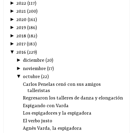
►
2022
(
117
)
►
2021
(
200
)
►
2020
(
161
)
►
2019
(
186
)
►
2018
(
182
)
►
2017
(
183
)
▼
2016
(
229
)
►
diciembre
(
20
)
►
noviembre
(
17
)
▼
octubre
(
22
)
Carlos Penelas cenó con sus amigos
talleristas
Regresaron los talleres de danza y elongación
Espigando con Varda
Los espigadores y la espigadora
El verbo justo
Agnès Varda, la espigadora