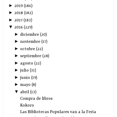
►
2019
(
186
)
►
2018
(
182
)
►
2017
(
183
)
▼
2016
(
229
)
►
diciembre
(
20
)
►
noviembre
(
17
)
►
octubre
(
22
)
►
septiembre
(
28
)
►
agosto
(
22
)
►
julio
(
31
)
►
junio
(
19
)
►
mayo
(
8
)
▼
abril
(
13
)
Compra de libros
Kokoro
Las Bibliotecas Populares van a la Feria