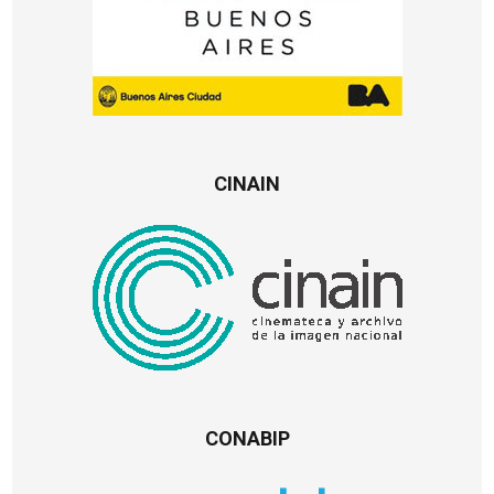
CINAIN
CONABIP