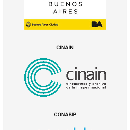
CINAIN
CONABIP