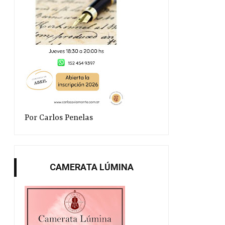
Por Carlos Penelas
Taller literario 2026
Oráculos, laberint
instalaciones...
CAMERATA LÚMINA