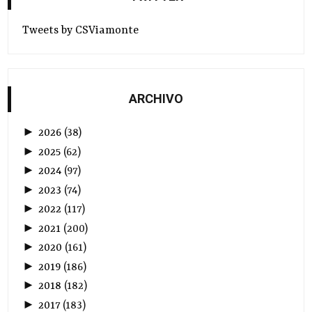
Tweets by CSViamonte
ARCHIVO
►
2026
(
38
)
►
2025
(
62
)
►
2024
(
97
)
►
2023
(
74
)
►
2022
(
117
)
►
2021
(
200
)
►
2020
(
161
)
►
2019
(
186
)
►
2018
(
182
)
►
2017
(
183
)