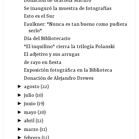
Donación de Graciela Maturo
Se inauguró la muestra de fotografías
Esto es el Sur
Faulkner: "Nunca es tan bueno como pudiera
serlo"
Día del Bibliotecario
"El inquilino" cierra la trilogía Polanski
El adjetivo y sus arrugas
de rayo en fiesta
Exposición fotográfica en la Biblioteca
Donación de Alejandro Drewes
►
agosto
(
22
)
►
julio
(
10
)
►
junio
(
19
)
►
mayo
(
20
)
►
abril
(
12
)
►
marzo
(
11
)
►
febrero
(
12
)