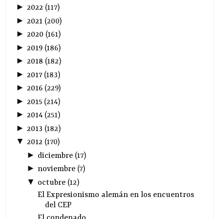
►
2022
(
117
)
►
2021
(
200
)
►
2020
(
161
)
►
2019
(
186
)
►
2018
(
182
)
►
2017
(
183
)
►
2016
(
229
)
►
2015
(
214
)
►
2014
(
251
)
►
2013
(
182
)
▼
2012
(
170
)
►
diciembre
(
17
)
►
noviembre
(
7
)
▼
octubre
(
12
)
El Expresionismo alemán en los encuentros
del CEP
El condenado