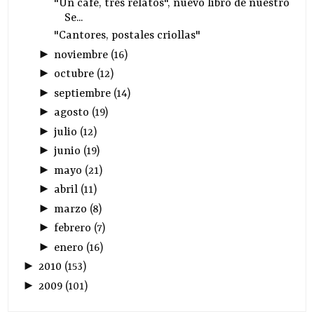
"Un café, tres relatos", nuevo libro de nuestro
Se...
"Cantores, postales criollas"
►
noviembre
(
16
)
►
octubre
(
12
)
►
septiembre
(
14
)
►
agosto
(
19
)
►
julio
(
12
)
►
junio
(
19
)
►
mayo
(
21
)
►
abril
(
11
)
►
marzo
(
8
)
►
febrero
(
7
)
►
enero
(
16
)
►
2010
(
153
)
►
2009
(
101
)