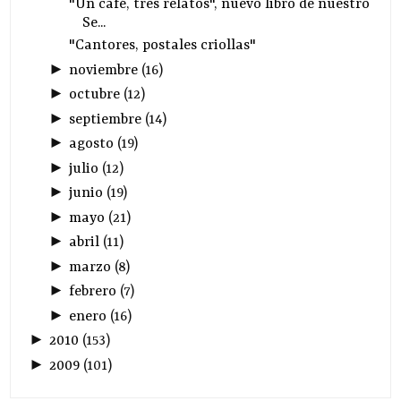
"Un café, tres relatos", nuevo libro de nuestro
Se...
"Cantores, postales criollas"
►
noviembre
(
16
)
►
octubre
(
12
)
►
septiembre
(
14
)
►
agosto
(
19
)
►
julio
(
12
)
►
junio
(
19
)
►
mayo
(
21
)
►
abril
(
11
)
►
marzo
(
8
)
►
febrero
(
7
)
►
enero
(
16
)
►
2010
(
153
)
►
2009
(
101
)