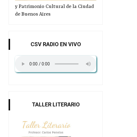
y Patrimonio Cultural de la Ciudad
de Buenos Aires
CSV RADIO EN VIVO
Sara Facio y los escritores
Murió a los 92 años la 
Sa...
TALLER LITERARIO