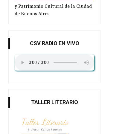
y Patrimonio Cultural de la Ciudad
de Buenos Aires
CSV RADIO EN VIVO
A 80 años del desembarco en
La foto final de Cort
Normand...
Argent...
TALLER LITERARIO